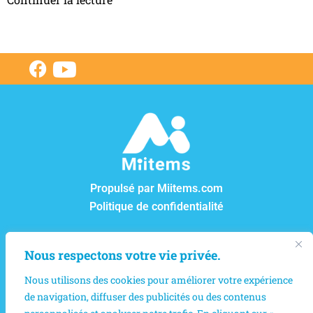
Propulsé par Miitems.com
Politique de confidentialité
CENTRE DE RÊVES ET ESPOIRS
Nous respectons votre vie privée.
12550, boul. Lacordaire, Montréal-Nord, Québec, H1G
Nous utilisons des cookies pour améliorer votre expérience
4L8
de navigation, diffuser des publicités ou des contenus
9825 rue Verville, Montréal (Québec) H3L 3E1