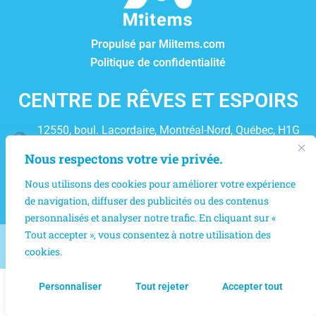
Propulsé par Miitems.com
Politique de confidentialité
CENTRE DE RÊVES ET ESPOIRS
12550, boul. Lacordaire, Montréal-Nord, Québec, H1G
4L8
Nous respectons votre vie privée.
9825 rue Verville, Montréal (Québec) H3L 3E1
Nous utilisons des cookies pour améliorer votre expérience
(514) 327-6667
de navigation, diffuser des publicités ou des contenus
personnalisés et analyser notre trafic. En cliquant sur «
Tout accepter », vous consentez à notre utilisation des
2025 © Centre des Espoirs et des Rêves | Tous droits réservés
cookies.
Personnaliser
Tout rejeter
Accepter tout