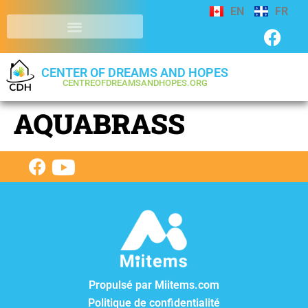
EN
FR
CENTER OF DREAMS AND HOPES
CENTREOFDREAMSANDHOPES.ORG
AQUABRASS
Propulsé par Miitems.com
Politique de confidentialité