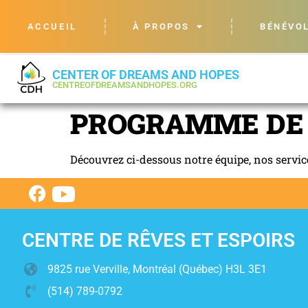
ACCUEIL
À PROPOS
BÉNÉVO
CENTER OF DREAMS AND HOPES
CENTREOFDREAMSANDHOPES.ORG
PROGRAMME DE 
Découvrez ci-dessous notre équipe, nos servi
CENTRE DE RÊVES ET ESPOIRS
9825 rue Verville, Montréal (Québec) H3L 3E1
(514) 789-0792