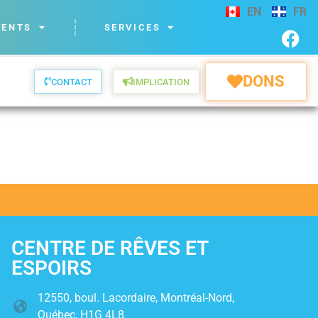
EN
FR
VENTS
SERVICES
DONS
CONTACT
IMPLICATION
CENTRE DE RÊVES ET
ESPOIRS
12550, boul. Lacordaire, Montréal-Nord,
Québec, H1G 4L8