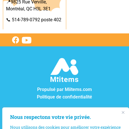
📍9825 Rue Verville,
Montréal, QC H3L 3E1
📞
514-789-0792 poste 402
Propulsé par Miitems.com
Politique de confidentialité
CENTRE DE RÊVES ET ESPOIRS
Nous respectons votre vie privée.
12550, boul. Lacordaire, Montréal-Nord, Québec, H1G
Nous utilisons des cookies pour améliorer votre expérience