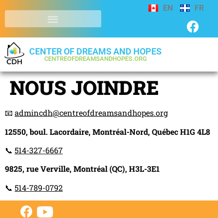
EN
FR
CENTER OF DREAMS AND HOPES
CENTREOFDREAMSANDHOPES.ORG
NOUS JOINDRE
📧
admincdh@centreofdreamsandhopes.org
12550, boul. Lacordaire, Montréal-Nord, Québec H1G 4L8
📞
514-327-6667
9825, rue Verville, Montréal (QC), H3L-3E1
📞
514-789-0792