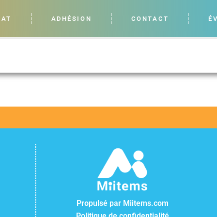
LAT
ADHÉSION
CONTACT
É
Propulsé par Miitems.com
Politique de confidentialité