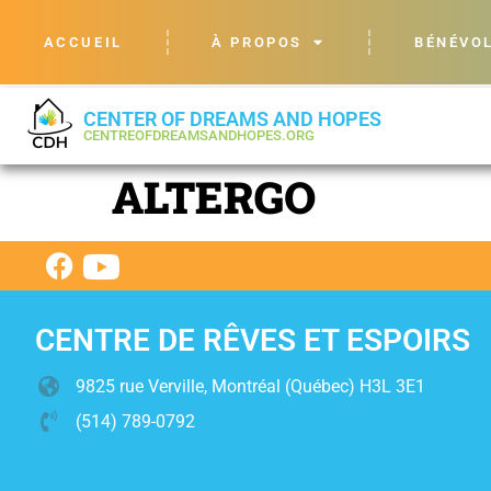
ACCUEIL
À PROPOS
BÉNÉVO
CENTER OF DREAMS AND HOPES
CENTREOFDREAMSANDHOPES.ORG
ALTERGO
CENTRE DE RÊVES ET ESPOIRS
9825 rue Verville, Montréal (Québec) H3L 3E1
(514) 789-0792