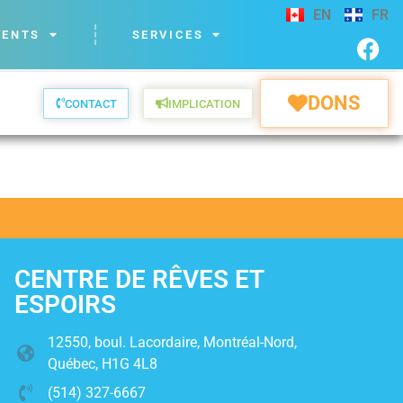
EN
FR
VENTS
SERVICES
DONS
CONTACT
IMPLICATION
CENTRE DE RÊVES ET
ESPOIRS
12550, boul. Lacordaire, Montréal-Nord,
Québec, H1G 4L8
(514) 327-6667