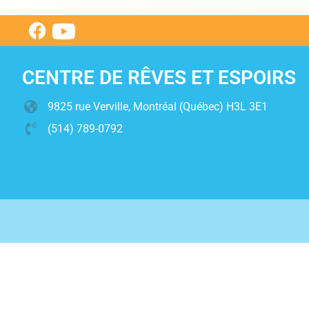
CENTRE DE RÊVES ET ESPOIRS
9825 rue Verville, Montréal (Québec) H3L 3E1
(514) 789-0792