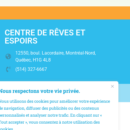
CENTRE DE RÊVES ET
ESPOIRS
12550, boul. Lacordaire, Montréal-Nord,
Québec, H1G 4L8
(514) 327-6667
Nous respectons votre vie privée.
Nous utilisons des cookies pour améliorer votre expérience
de navigation, diffuser des publicités ou des contenus
personnalisés et analyser notre trafic. En cliquant sur «
Tout accepter », vous consentez à notre utilisation des
cookies.